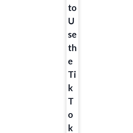
to
U
se
th
e
Ti
k
T
o
k