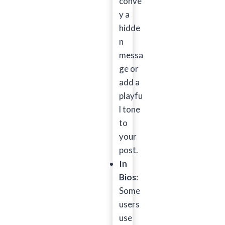
conve
y a
hidde
n
messa
ge or
add a
playfu
l tone
to
your
post.
In
Bios
:
Some
users
use