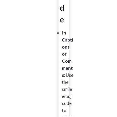
d
e
In
Capti
ons
or
Com
ment
s
: Use
the
smile
emoji
code
to